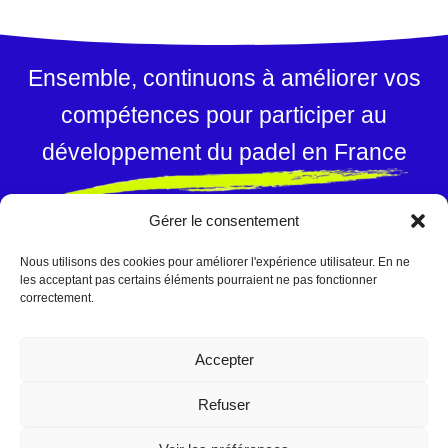
Ensemble, continuons à améliorer vos
compétences pour participer au
développement du padel en France
Gérer le consentement
Des contenus et un professionnel
reconnus par les experts nationaux et
Nous utilisons des cookies pour améliorer l'expérience utilisateur. En ne
les acceptant pas certains éléments pourraient ne pas fonctionner
internationaux de padel
correctement.
Contactez Cédric Carité
Accepter
Réglement intérieur
|
Conditions générales de vente
|
Refuser
Certificat de conformité