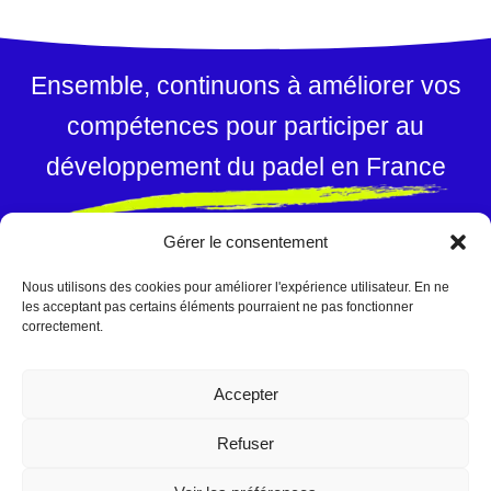
Ensemble, continuons à améliorer vos
compétences pour participer au
développement du padel en France
Gérer le consentement
Des contenus et un professionnel
reconnus par les experts nationaux et
Nous utilisons des cookies pour améliorer l'expérience utilisateur. En ne
les acceptant pas certains éléments pourraient ne pas fonctionner
internationaux de padel
correctement.
Contactez Cédric Carité
Accepter
Réglement intérieur
|
Conditions générales de vente
|
Refuser
Certificat de conformité